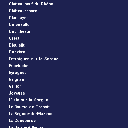
Châteauneuf-du-Rhône
Châteaurenard
Clansayes
Colonzelle
Courthézon
Crest
Dieulefit
Donzère
Entraigues-sur-la-Sorgue
Espeluche
Eyragues
Grignan
Grillon
Joyeuse
L’Isle-sur-la-Sorgue
La Baume-de-Transit
La Bégude-de-Mazenc
La Coucourde
La Garde-Adhémar