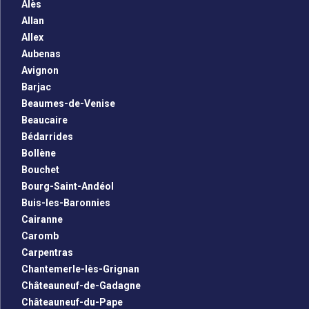
Alès
Allan
Allex
Aubenas
Avignon
Barjac
Beaumes-de-Venise
Beaucaire
Bédarrides
Bollène
Bouchet
Bourg-Saint-Andéol
Buis-les-Baronnies
Cairanne
Caromb
Carpentras
Chantemerle-lès-Grignan
Châteauneuf-de-Gadagne
Châteauneuf-du-Pape