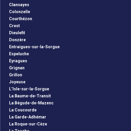
Clansayes
Colonzelle
Courthézon
Crest
Dieulefit
Donzère
Entraigues-sur-la-Sorgue
Espeluche
Eyragues
Grignan
Grillon
Joyeuse
L’Isle-sur-la-Sorgue
La Baume-de-Transit
La Bégude-de-Mazenc
La Coucourde
La Garde-Adhémar
La Roque-sur-Cèze