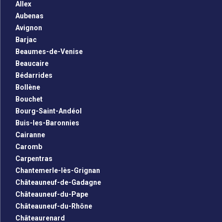
Allex
Aubenas
Avignon
Barjac
Beaumes-de-Venise
Beaucaire
Bédarrides
Bollène
Bouchet
Bourg-Saint-Andéol
Buis-les-Baronnies
Cairanne
Caromb
Carpentras
Chantemerle-lès-Grignan
Châteauneuf-de-Gadagne
Châteauneuf-du-Pape
Châteauneuf-du-Rhône
Châteaurenard