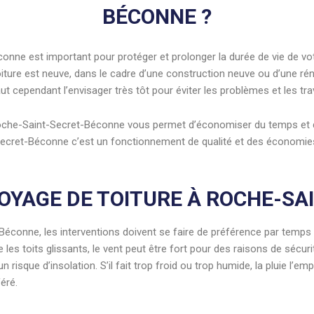
BÉCONNE ?
nne est important pour protéger et prolonger la durée de vie de votre
toiture est neuve, dans le cadre d’une construction neuve ou d’une 
faut cependant l’envisager très tôt pour éviter les problèmes et les
à Roche-Saint-Secret-Béconne vous permet d’économiser du temps et 
Secret-Béconne c’est un fonctionnement de qualité et des économies
OYAGE DE TOITURE À ROCHE-SA
Béconne, les interventions doivent se faire de préférence par temps 
e les toits glissants, le vent peut être fort pour des raisons de sécu
 risque d’insolation. S’il fait trop froid ou trop humide, la pluie l’e
féré.