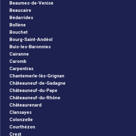
Beaumes-de-Venise
Beaucaire
Bédarrides
Bollène
Bouchet
Bourg-Saint-Andéol
Buis-les-Baronnies
Cairanne
Caromb
Carpentras
Chantemerle-lès-Grignan
Châteauneuf-de-Gadagne
Châteauneuf-du-Pape
Châteauneuf-du-Rhône
Châteaurenard
Clansayes
Colonzelle
Courthézon
Crest