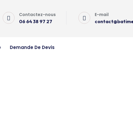
Contactez-nous
E-mail
06 64 38 97 27
contact@batimen
e
Demande De Devis
ure Roche-Saint-Secret-
iture Roche-Saint-Secret-Béconne