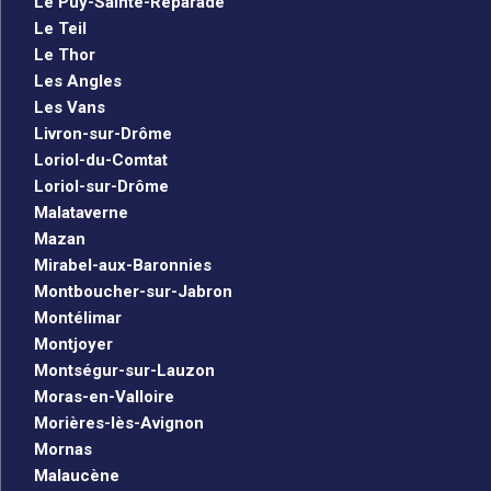
Le Puy-Sainte-Réparade
Le Teil
Le Thor
Les Angles
Les Vans
Livron-sur-Drôme
Loriol-du-Comtat
Loriol-sur-Drôme
Malataverne
Mazan
Mirabel-aux-Baronnies
Montboucher-sur-Jabron
Montélimar
Montjoyer
Montségur-sur-Lauzon
Moras-en-Valloire
Morières-lès-Avignon
Mornas
Malaucène