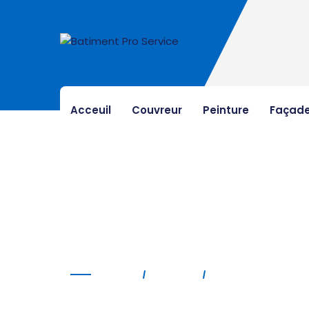
Acceuil
Couvreur
Peinture
Façad
Nettoyage de toit
Home
Service
Nettoyage De To