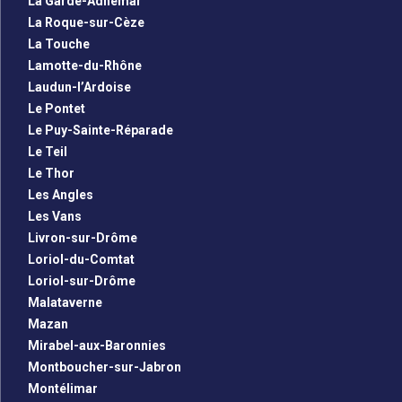
La Garde-Adhémar
La Roque-sur-Cèze
La Touche
Lamotte-du-Rhône
Laudun-l’Ardoise
Le Pontet
Le Puy-Sainte-Réparade
Le Teil
Le Thor
Les Angles
Les Vans
Livron-sur-Drôme
Loriol-du-Comtat
Loriol-sur-Drôme
Malataverne
Mazan
Mirabel-aux-Baronnies
Montboucher-sur-Jabron
Montélimar