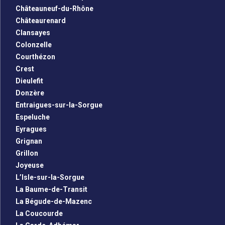
Châteauneuf-du-Rhône
Châteaurenard
Clansayes
Colonzelle
Courthézon
Crest
Dieulefit
Donzère
Entraigues-sur-la-Sorgue
Espeluche
Eyragues
Grignan
Grillon
Joyeuse
L’Isle-sur-la-Sorgue
La Baume-de-Transit
La Bégude-de-Mazenc
La Coucourde