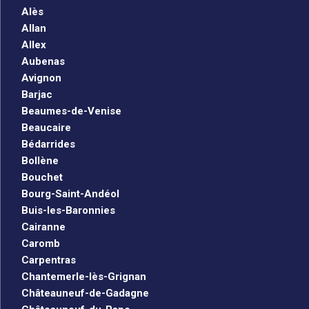
Alès
Allan
Allex
Aubenas
Avignon
Barjac
Beaumes-de-Venise
Beaucaire
Bédarrides
Bollène
Bouchet
Bourg-Saint-Andéol
Buis-les-Baronnies
Cairanne
Caromb
Carpentras
Chantemerle-lès-Grignan
Châteauneuf-de-Gadagne