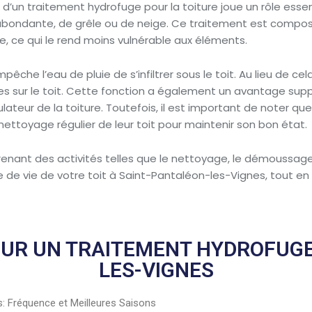
 d’un traitement hydrofuge pour la toiture joue un rôle essen
e abondante, de grêle ou de neige. Ce traitement est composé 
e, ce qui le rend moins vulnérable aux éléments.
e l’eau de pluie de s’infiltrer sous le toit. Au lieu de cela,
s sur le toit. Cette fonction a également un avantage sup
lateur de la toiture. Toutefois, il est important de noter qu
nettoyage régulier de leur toit pour maintenir son bon état.
renant des activités telles que le nettoyage, le démoussage 
e de vie de votre toit à Saint-Pantaléon-les-Vignes, tout en
POUR UN TRAITEMENT HYDROFUGE
LES-VIGNES
s: Fréquence et Meilleures Saisons