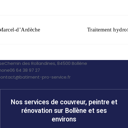
-Marcel-d’Ardèche
Traitement hydrof
se
Chemin des Rollandines, 84500 Bollène
hone
06 64 38 97 27
contact@batiment-pro-service.fr
Nos services de couvreur, peintre et
rénovation sur Bollène et ses
environs