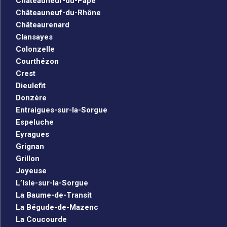
Châteauneuf-du-Pape
Châteauneuf-du-Rhône
Châteaurenard
Clansayes
Colonzelle
Courthézon
Crest
Dieulefit
Donzère
Entraigues-sur-la-Sorgue
Espeluche
Eyragues
Grignan
Grillon
Joyeuse
L’Isle-sur-la-Sorgue
La Baume-de-Transit
La Bégude-de-Mazenc
La Coucourde