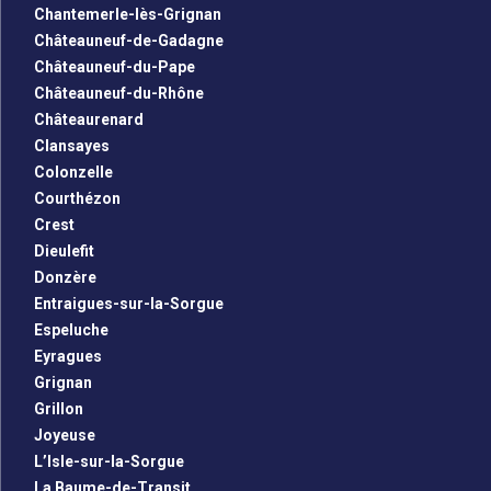
Chantemerle-lès-Grignan
Châteauneuf-de-Gadagne
Châteauneuf-du-Pape
Châteauneuf-du-Rhône
Châteaurenard
Clansayes
Colonzelle
Courthézon
Crest
Dieulefit
Donzère
Entraigues-sur-la-Sorgue
Espeluche
Eyragues
Grignan
Grillon
Joyeuse
L’Isle-sur-la-Sorgue
La Baume-de-Transit