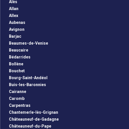
Alès
Allan
Allex
Aubenas
Avignon
Barjac
Beaumes-de-Venise
Beaucaire
Bédarrides
Bollène
Bouchet
Bourg-Saint-Andéol
Buis-les-Baronnies
Cairanne
Caromb
Carpentras
Chantemerle-lès-Grignan
Châteauneuf-de-Gadagne
Châteauneuf-du-Pape