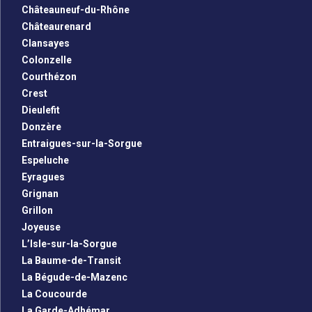
Châteauneuf-du-Rhône
Châteaurenard
Clansayes
Colonzelle
Courthézon
Crest
Dieulefit
Donzère
Entraigues-sur-la-Sorgue
Espeluche
Eyragues
Grignan
Grillon
Joyeuse
L’Isle-sur-la-Sorgue
La Baume-de-Transit
La Bégude-de-Mazenc
La Coucourde
La Garde-Adhémar