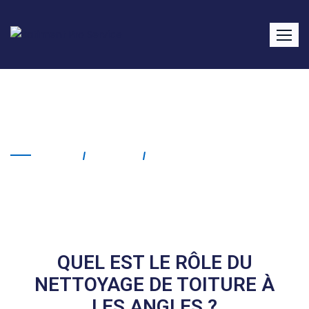
Nettoyage de toiture Les
Angles
Home
Service
Nettoyage De Toiture Les
Angles
QUEL EST LE RÔLE DU
NETTOYAGE DE TOITURE À
LES ANGLES ?