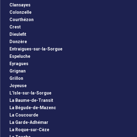
Clansayes
Colonzelle
Courthézon
Crest
Dieulefit
Donzère
Entraigues-sur-la-Sorgue
Espeluche
Eyragues
Grignan
Grillon
Joyeuse
L’Isle-sur-la-Sorgue
La Baume-de-Transit
La Bégude-de-Mazenc
La Coucourde
La Garde-Adhémar
La Roque-sur-Cèze