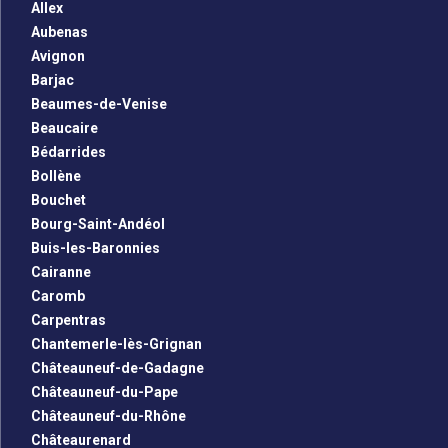
Allex
Aubenas
Avignon
Barjac
Beaumes-de-Venise
Beaucaire
Bédarrides
Bollène
Bouchet
Bourg-Saint-Andéol
Buis-les-Baronnies
Cairanne
Caromb
Carpentras
Chantemerle-lès-Grignan
Châteauneuf-de-Gadagne
Châteauneuf-du-Pape
Châteauneuf-du-Rhône
Châteaurenard