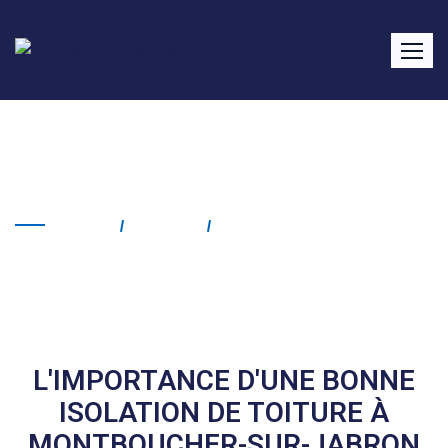
Isolation de toiture
Montboucher-sur-Jabron
Home
Service
Isolation De Toiture
Montboucher-Sur-Jabron
L'IMPORTANCE D'UNE BONNE
ISOLATION DE TOITURE À
MONTBOUCHER-SUR-JABRON