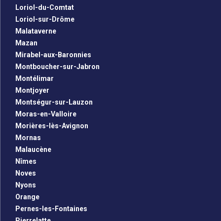
Loriol-du-Comtat
Loriol-sur-Drôme
Malataverne
Mazan
Mirabel-aux-Baronnies
Montboucher-sur-Jabron
Montélimar
Montjoyer
Montségur-sur-Lauzon
Moras-en-Valloire
Morières-lès-Avignon
Mornas
Malaucène
Nîmes
Noves
Nyons
Orange
Pernes-les-Fontaines
Pierrelatte