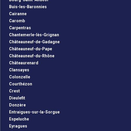
Buis-les-Baronnies
Cairanne
Caromb
Carpentras
Chantemerle-lès-Grignan
Châteauneuf-de-Gadagne
Châteauneuf-du-Pape
Châteauneuf-du-Rhône
Châteaurenard
Clansayes
Colonzelle
Courthézon
Crest
Dieulefit
Donzère
Entraigues-sur-la-Sorgue
Espeluche
Eyragues