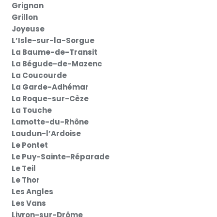
Grignan
Grillon
Joyeuse
L’Isle-sur-la-Sorgue
La Baume-de-Transit
La Bégude-de-Mazenc
La Coucourde
La Garde-Adhémar
La Roque-sur-Cèze
La Touche
Lamotte-du-Rhône
Laudun-l’Ardoise
Le Pontet
Le Puy-Sainte-Réparade
Le Teil
Le Thor
Les Angles
Les Vans
Livron-sur-Drôme