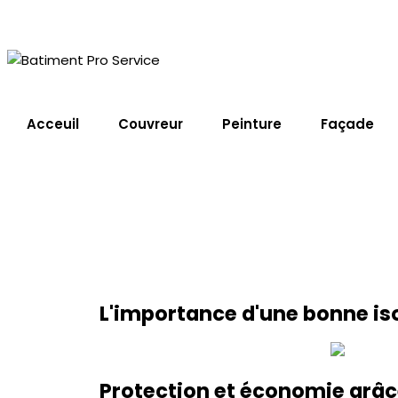
Acceuil
Couvreur
Peinture
Façade
Isolation de toiture 
Home
Service
Isolation De Toiture Malatav
L'importance d'une bonne iso
Protection et économie grâce