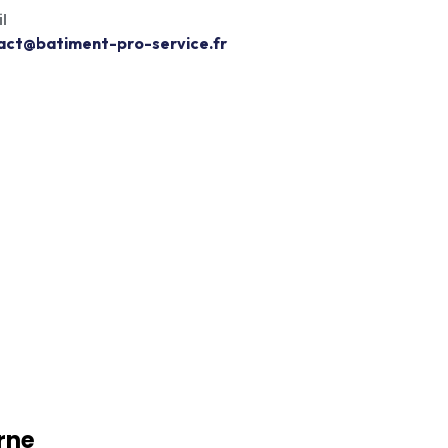
l
Devis Gratuit
act@batiment-pro-service.fr
rne