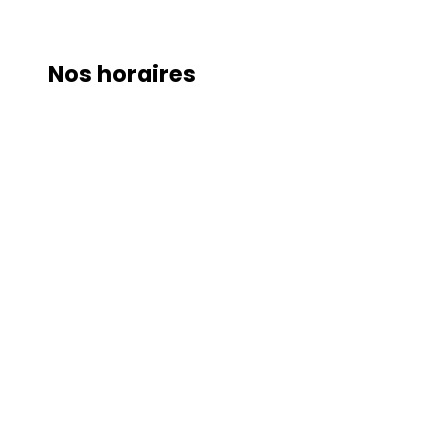
Nos horaires
Lundi
8:00 – 18:00
Mardi
8:00 – 18:00
Mercredi
8:00 – 18:00
Jeudi
8:00 – 18:00
Vendredi
8:00 – 18:00
Samedi
8:00 – 18:00
Dimanche
Fermé