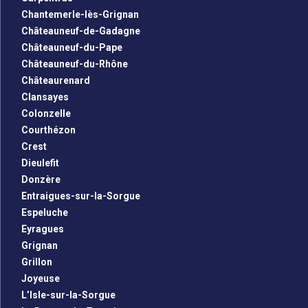
Chantemerle-lès-Grignan
Châteauneuf-de-Gadagne
Châteauneuf-du-Pape
Châteauneuf-du-Rhône
Châteaurenard
Clansayes
Colonzelle
Courthézon
Crest
Dieulefit
Donzère
Entraigues-sur-la-Sorgue
Espeluche
Eyragues
Grignan
Grillon
Joyeuse
L’Isle-sur-la-Sorgue