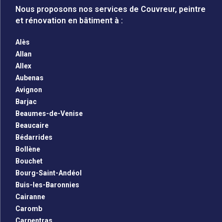
Nous proposons nos services de Couvreur, peintre
et rénovation en bâtiment à :
Alès
Allan
Allex
Aubenas
Avignon
Barjac
Beaumes-de-Venise
Beaucaire
Bédarrides
Bollène
Bouchet
Bourg-Saint-Andéol
Buis-les-Baronnies
Cairanne
Caromb
Carpentras