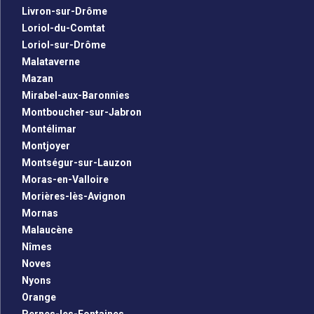
Livron-sur-Drôme
Loriol-du-Comtat
Loriol-sur-Drôme
Malataverne
Mazan
Mirabel-aux-Baronnies
Montboucher-sur-Jabron
Montélimar
Montjoyer
Montségur-sur-Lauzon
Moras-en-Valloire
Morières-lès-Avignon
Mornas
Malaucène
Nîmes
Noves
Nyons
Orange