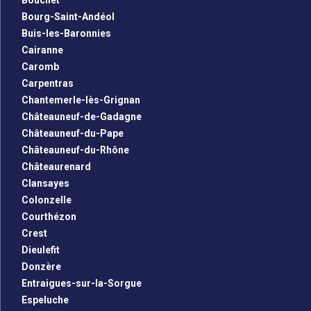
Bouchet
Bourg-Saint-Andéol
Buis-les-Baronnies
Cairanne
Caromb
Carpentras
Chantemerle-lès-Grignan
Châteauneuf-de-Gadagne
Châteauneuf-du-Pape
Châteauneuf-du-Rhône
Châteaurenard
Clansayes
Colonzelle
Courthézon
Crest
Dieulefit
Donzère
Entraigues-sur-la-Sorgue
Espeluche