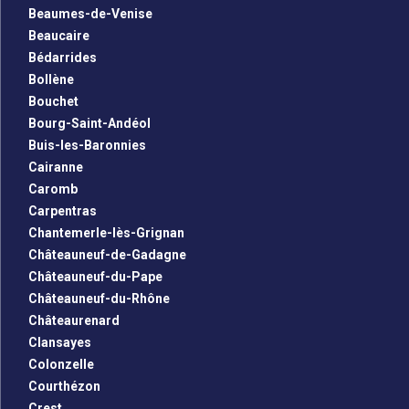
Beaumes-de-Venise
Beaucaire
Bédarrides
Bollène
Bouchet
Bourg-Saint-Andéol
Buis-les-Baronnies
Cairanne
Caromb
Carpentras
Chantemerle-lès-Grignan
Châteauneuf-de-Gadagne
Châteauneuf-du-Pape
Châteauneuf-du-Rhône
Châteaurenard
Clansayes
Colonzelle
Courthézon
Crest