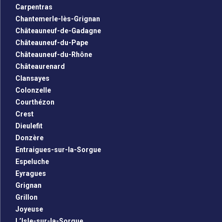
Carpentras
Chantemerle-lès-Grignan
Châteauneuf-de-Gadagne
Châteauneuf-du-Pape
Châteauneuf-du-Rhône
Châteaurenard
Clansayes
Colonzelle
Courthézon
Crest
Dieulefit
Donzère
Entraigues-sur-la-Sorgue
Espeluche
Eyragues
Grignan
Grillon
Joyeuse
L’Isle-sur-la-Sorgue