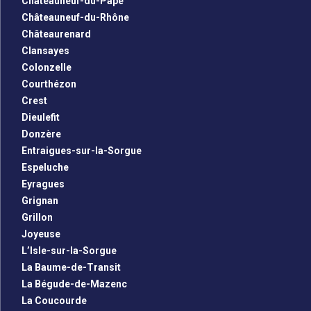
Châteauneuf-du-Pape
Châteauneuf-du-Rhône
Châteaurenard
Clansayes
Colonzelle
Courthézon
Crest
Dieulefit
Donzère
Entraigues-sur-la-Sorgue
Espeluche
Eyragues
Grignan
Grillon
Joyeuse
L’Isle-sur-la-Sorgue
La Baume-de-Transit
La Bégude-de-Mazenc
La Coucourde