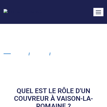
Couvreur Vaison-la-
Romaine
Home
Service
Couvreur Vaison-La-
Romaine
QUEL EST LE RÔLE D'UN
COUVREUR À VAISON-LA-
ROMAINE ?