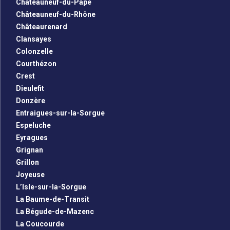
Châteauneuf-du-Pape
Châteauneuf-du-Rhône
Châteaurenard
Clansayes
Colonzelle
Courthézon
Crest
Dieulefit
Donzère
Entraigues-sur-la-Sorgue
Espeluche
Eyragues
Grignan
Grillon
Joyeuse
L’Isle-sur-la-Sorgue
La Baume-de-Transit
La Bégude-de-Mazenc
La Coucourde