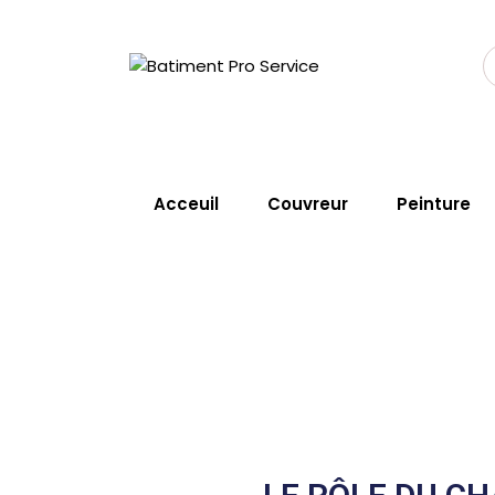
Acceuil
Couvreur
Peinture
Changement de t
Home
Service
Changement De 