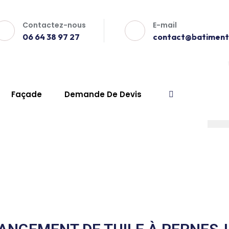
Contactez-nous
E-mail
06 64 38 97 27
contact@batiment-
Façade
Demande De Devis
uile Pernes-les-Font
x
Tuile Pernes-Les-Fontaines