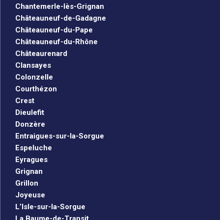
Chantemerle-lès-Grignan
Châteauneuf-de-Gadagne
Châteauneuf-du-Pape
Châteauneuf-du-Rhône
Châteaurenard
Clansayes
Colonzelle
Courthézon
Crest
Dieulefit
Donzère
Entraigues-sur-la-Sorgue
Espeluche
Eyragues
Grignan
Grillon
Joyeuse
L’Isle-sur-la-Sorgue
La Baume-de-Transit