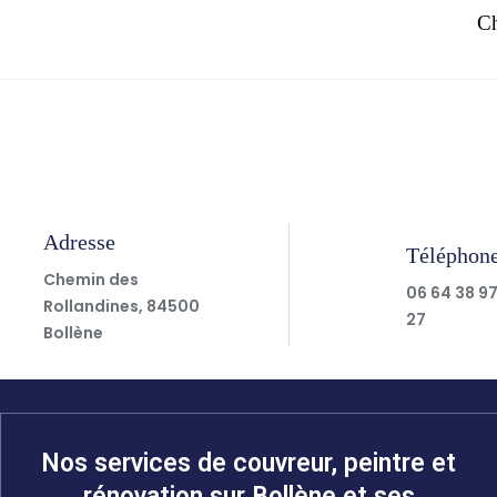
Ch
Adresse
Téléphon
Chemin des
06 64 38 9
Rollandines, 84500
27
Bollène
Nos services de couvreur, peintre et
rénovation sur Bollène et ses