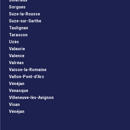
Solérieux
Sorgues
Suze-la-Rousse
Suze-sur-Sarthe
Taulignan
Tarascon
Uzès
Valaurie
Valence
Valréas
Vaison-la-Romaine
Vallon-Pont-d’Arc
Vénéjan
Venasque
Villeneuve-lès-Avignon
Visan
Vénéjan