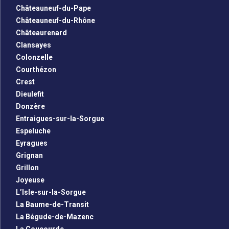
Châteauneuf-du-Pape
Châteauneuf-du-Rhône
Châteaurenard
Clansayes
Colonzelle
Courthézon
Crest
Dieulefit
Donzère
Entraigues-sur-la-Sorgue
Espeluche
Eyragues
Grignan
Grillon
Joyeuse
L’Isle-sur-la-Sorgue
La Baume-de-Transit
La Bégude-de-Mazenc