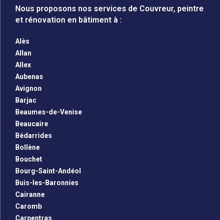
Nous proposons nos services de Couvreur, peintre
et rénovation en bâtiment à :
Alès
Allan
Allex
Aubenas
Avignon
Barjac
Beaumes-de-Venise
Beaucaire
Bédarrides
Bollène
Bouchet
Bourg-Saint-Andéol
Buis-les-Baronnies
Cairanne
Caromb
Carpentras