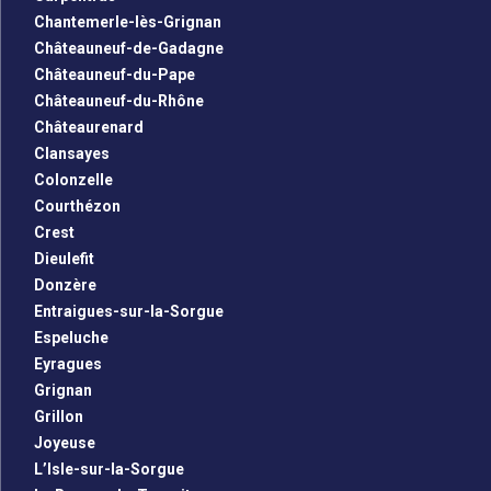
Chantemerle-lès-Grignan
Châteauneuf-de-Gadagne
Châteauneuf-du-Pape
Châteauneuf-du-Rhône
Châteaurenard
Clansayes
Colonzelle
Courthézon
Crest
Dieulefit
Donzère
Entraigues-sur-la-Sorgue
Espeluche
Eyragues
Grignan
Grillon
Joyeuse
L’Isle-sur-la-Sorgue