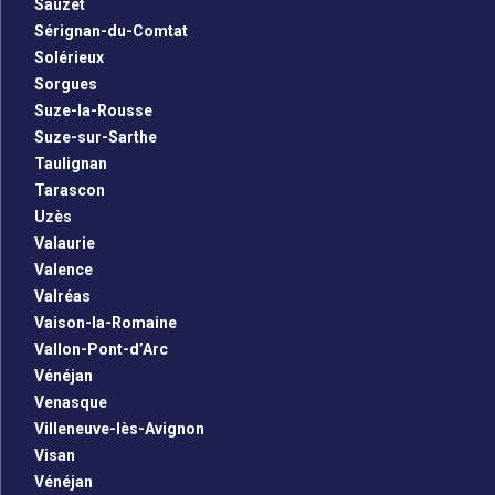
Sauzet
Sérignan-du-Comtat
Solérieux
Sorgues
Suze-la-Rousse
Suze-sur-Sarthe
Taulignan
Tarascon
Uzès
Valaurie
Valence
Valréas
Vaison-la-Romaine
Vallon-Pont-d’Arc
Vénéjan
Venasque
Villeneuve-lès-Avignon
Visan
Vénéjan