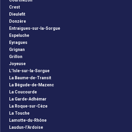
Courthézon
Crest
Dieulefit
Donzère
Entraigues-sur-la-Sorgue
Espeluche
Eyragues
Grignan
Grillon
Joyeuse
L’Isle-sur-la-Sorgue
La Baume-de-Transit
La Bégude-de-Mazenc
La Coucourde
La Garde-Adhémar
La Roque-sur-Cèze
La Touche
Lamotte-du-Rhône
Laudun-l’Ardoise