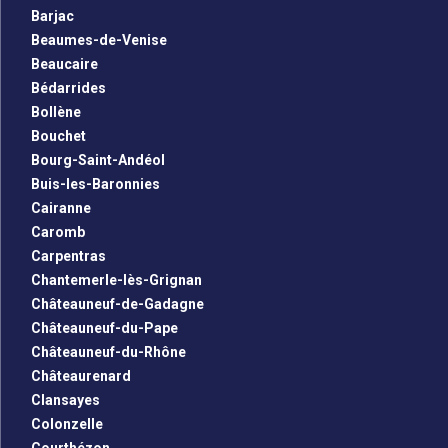
Barjac
Beaumes-de-Venise
Beaucaire
Bédarrides
Bollène
Bouchet
Bourg-Saint-Andéol
Buis-les-Baronnies
Cairanne
Caromb
Carpentras
Chantemerle-lès-Grignan
Châteauneuf-de-Gadagne
Châteauneuf-du-Pape
Châteauneuf-du-Rhône
Châteaurenard
Clansayes
Colonzelle