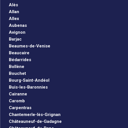
Alès
Allan
Allex
Aubenas
Avignon
Barjac
Beaumes-de-Venise
Beaucaire
Bédarrides
Bollène
Bouchet
Bourg-Saint-Andéol
Buis-les-Baronnies
Cairanne
Caromb
Carpentras
Chantemerle-lès-Grignan
Châteauneuf-de-Gadagne