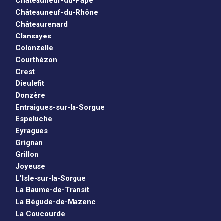
Châteauneuf-du-Pape
Châteauneuf-du-Rhône
Châteaurenard
Clansayes
Colonzelle
Courthézon
Crest
Dieulefit
Donzère
Entraigues-sur-la-Sorgue
Espeluche
Eyragues
Grignan
Grillon
Joyeuse
L’Isle-sur-la-Sorgue
La Baume-de-Transit
La Bégude-de-Mazenc
La Coucourde