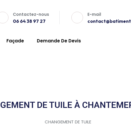
Contactez-nous
E-mail
06 64 38 97 27
contact@batiment-
tuile Chantemerle-lè
Façade
Demande De Devis
 Tuile Chantemerle-Lès-Grignan
NGEMENT DE TUILE À CHANTEME