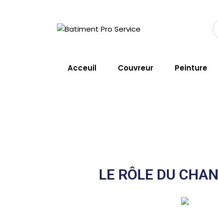
Changement de 
Acceuil
Couvreur
Peinture
Home
Service
Changement De
LE RÔLE DU CHA