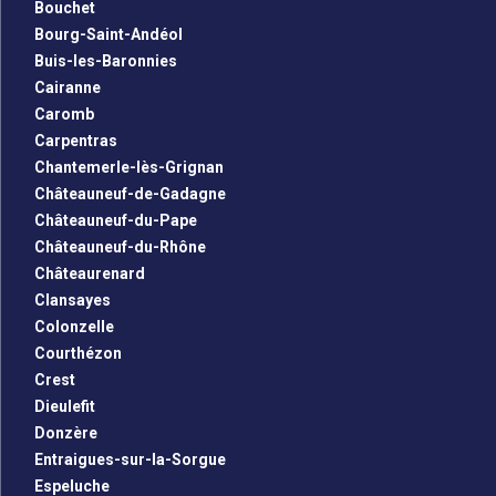
Bouchet
Bourg-Saint-Andéol
Buis-les-Baronnies
Cairanne
Caromb
Carpentras
Chantemerle-lès-Grignan
Châteauneuf-de-Gadagne
Châteauneuf-du-Pape
Châteauneuf-du-Rhône
Châteaurenard
Clansayes
Colonzelle
Courthézon
Crest
Dieulefit
Donzère
Entraigues-sur-la-Sorgue
Espeluche