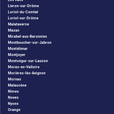
Livron-sur-Drôme
Loriol-du-Comtat
Loriol-sur-Drôme
Malataverne
Mazan
Mirabel-aux-Baronnies
Montboucher-sur-Jabron
Montélimar
Montjoyer
Montségur-sur-Lauzon
Moras-en-Valloire
Morières-lès-Avignon
Mornas
Malaucène
Nîmes
Noves
Nyons
Orange