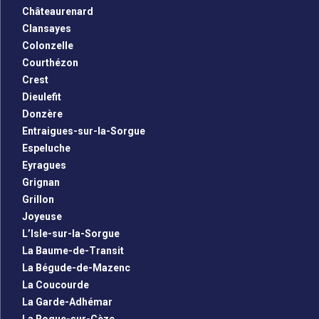
Châteaurenard
Clansayes
Colonzelle
Courthézon
Crest
Dieulefit
Donzère
Entraigues-sur-la-Sorgue
Espeluche
Eyragues
Grignan
Grillon
Joyeuse
L’Isle-sur-la-Sorgue
La Baume-de-Transit
La Bégude-de-Mazenc
La Coucourde
La Garde-Adhémar