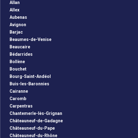
Allan
Allex
Aubenas
Avignon
Barjac
Beaumes-de-Venise
Beaucaire
Bédarrides
Bollène
Bouchet
Bourg-Saint-Andéol
Buis-les-Baronnies
Cairanne
Caromb
Carpentras
Chantemerle-lès-Grignan
Châteauneuf-de-Gadagne
Châteauneuf-du-Pape
Châteauneuf-du-Rhône