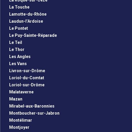
La Roque-sur-Cèze
La Touche
Lamotte-du-Rhône
Laudun-l’Ardoise
Le Pontet
Le Puy-Sainte-Réparade
Le Teil
Le Thor
Les Angles
Les Vans
Livron-sur-Drôme
Loriol-du-Comtat
Loriol-sur-Drôme
Malataverne
Mazan
Mirabel-aux-Baronnies
Montboucher-sur-Jabron
Montélimar
Montjoyer