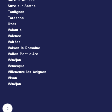
Suze-la-Rousse
Suze-sur-Sarthe
Taulignan
Tarascon
Uzès
Valaurie
Valence
Valréas
Vaison-la-Romaine
Vallon-Pont-d’Arc
Vénéjan
Venasque
Villeneuve-lès-Avignon
Visan
Vénéjan