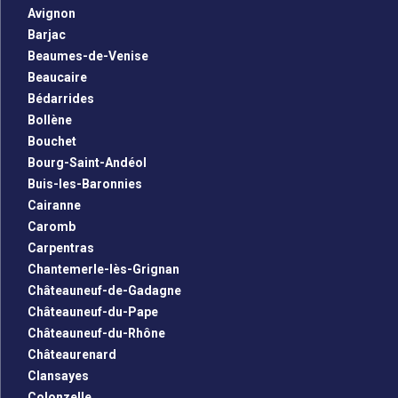
Avignon
Barjac
Beaumes-de-Venise
Beaucaire
Bédarrides
Bollène
Bouchet
Bourg-Saint-Andéol
Buis-les-Baronnies
Cairanne
Caromb
Carpentras
Chantemerle-lès-Grignan
Châteauneuf-de-Gadagne
Châteauneuf-du-Pape
Châteauneuf-du-Rhône
Châteaurenard
Clansayes
Colonzelle