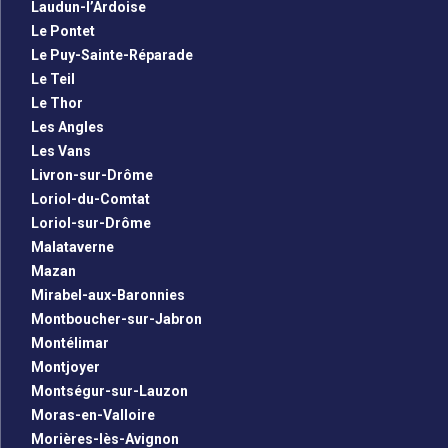
Laudun-l’Ardoise
Le Pontet
Le Puy-Sainte-Réparade
Le Teil
Le Thor
Les Angles
Les Vans
Livron-sur-Drôme
Loriol-du-Comtat
Loriol-sur-Drôme
Malataverne
Mazan
Mirabel-aux-Baronnies
Montboucher-sur-Jabron
Montélimar
Montjoyer
Montségur-sur-Lauzon
Moras-en-Valloire
Morières-lès-Avignon