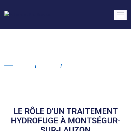
Traitement hydrofuge
Montségur-sur-Lauzon
Home
Service
Traitement Hydrofuge
Montségur-Sur-Lauzon
LE RÔLE D'UN TRAITEMENT
HYDROFUGE À MONTSÉGUR-
SUR-LAUZON