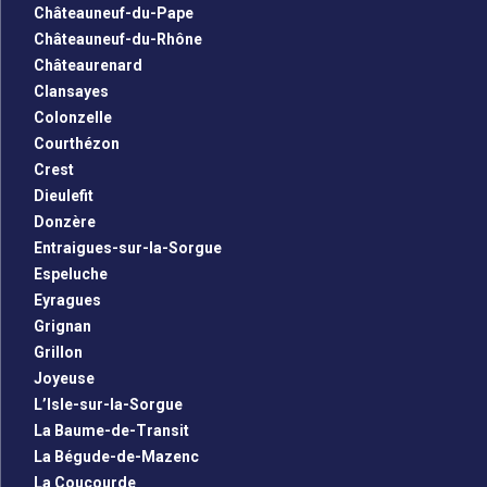
Châteauneuf-du-Pape
Châteauneuf-du-Rhône
Châteaurenard
Clansayes
Colonzelle
Courthézon
Crest
Dieulefit
Donzère
Entraigues-sur-la-Sorgue
Espeluche
Eyragues
Grignan
Grillon
Joyeuse
L’Isle-sur-la-Sorgue
La Baume-de-Transit
La Bégude-de-Mazenc
La Coucourde