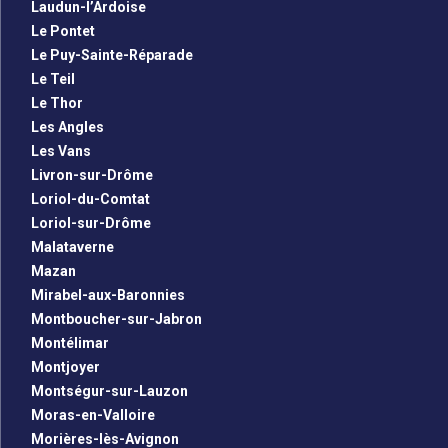
Laudun-l’Ardoise
Le Pontet
Le Puy-Sainte-Réparade
Le Teil
Le Thor
Les Angles
Les Vans
Livron-sur-Drôme
Loriol-du-Comtat
Loriol-sur-Drôme
Malataverne
Mazan
Mirabel-aux-Baronnies
Montboucher-sur-Jabron
Montélimar
Montjoyer
Montségur-sur-Lauzon
Moras-en-Valloire
Morières-lès-Avignon