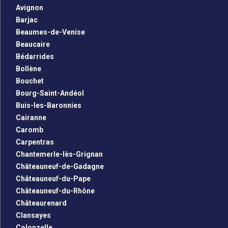
Avignon
Barjac
Beaumes-de-Venise
Beaucaire
Bédarrides
Bollène
Bouchet
Bourg-Saint-Andéol
Buis-les-Baronnies
Cairanne
Caromb
Carpentras
Chantemerle-lès-Grignan
Châteauneuf-de-Gadagne
Châteauneuf-du-Pape
Châteauneuf-du-Rhône
Châteaurenard
Clansayes
Colonzelle