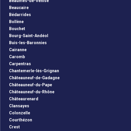
Beaumes-de-Venise
Beaucaire
Bédarrides
Bollène
Bouchet
Bourg-Saint-Andéol
Buis-les-Baronnies
Cairanne
Caromb
Carpentras
Chantemerle-lès-Grignan
Châteauneuf-de-Gadagne
Châteauneuf-du-Pape
Châteauneuf-du-Rhône
Châteaurenard
Clansayes
Colonzelle
Courthézon
Crest