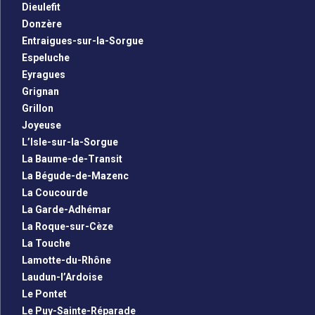
Dieulefit
Donzère
Entraigues-sur-la-Sorgue
Espeluche
Eyragues
Grignan
Grillon
Joyeuse
L’Isle-sur-la-Sorgue
La Baume-de-Transit
La Bégude-de-Mazenc
La Coucourde
La Garde-Adhémar
La Roque-sur-Cèze
La Touche
Lamotte-du-Rhône
Laudun-l’Ardoise
Le Pontet
Le Puy-Sainte-Réparade