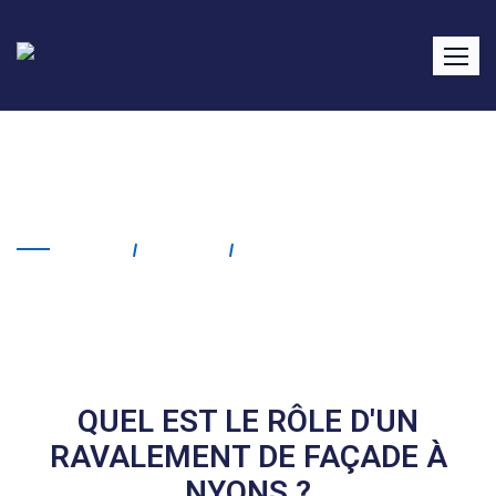
Ravalement de façade
Nyons
Home
Service
Ravalement De Façade
Nyons
QUEL EST LE RÔLE D'UN
RAVALEMENT DE FAÇADE À
NYONS ?