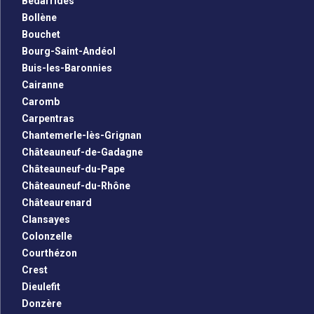
Bédarrides
Bollène
Bouchet
Bourg-Saint-Andéol
Buis-les-Baronnies
Cairanne
Caromb
Carpentras
Chantemerle-lès-Grignan
Châteauneuf-de-Gadagne
Châteauneuf-du-Pape
Châteauneuf-du-Rhône
Châteaurenard
Clansayes
Colonzelle
Courthézon
Crest
Dieulefit
Donzère