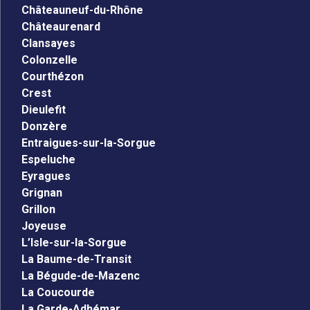
Châteauneuf-du-Rhône
Châteaurenard
Clansayes
Colonzelle
Courthézon
Crest
Dieulefit
Donzère
Entraigues-sur-la-Sorgue
Espeluche
Eyragues
Grignan
Grillon
Joyeuse
L’Isle-sur-la-Sorgue
La Baume-de-Transit
La Bégude-de-Mazenc
La Coucourde
La Garde-Adhémar