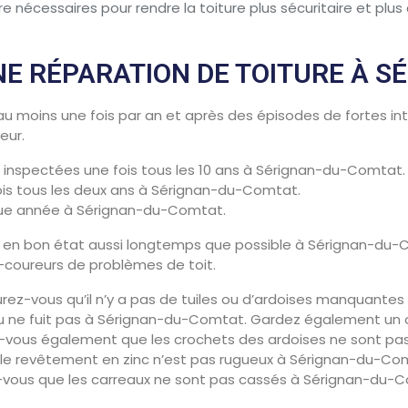
e nécessaires pour rendre la toiture plus sécuritaire et plus 
E RÉPARATION DE TOITURE À S
 au moins une fois par an et après des épisodes de fortes int
eur.
t inspectées une fois tous les 10 ans à Sérignan-du-Comtat.
fois tous les deux ans à Sérignan-du-Comtat.
aque année à Sérignan-du-Comtat.
t en bon état aussi longtemps que possible à Sérignan-du-
coureurs de problèmes de toit.
surez-vous qu’il n’y a pas de tuiles ou d’ardoises manquante
 ne fuit pas à Sérignan-du-Comtat. Gardez également un œil
vous également que les crochets des ardoises ne sont pas o
e revêtement en zinc n’est pas rugueux à Sérignan-du-Com
vous que les carreaux ne sont pas cassés à Sérignan-du-