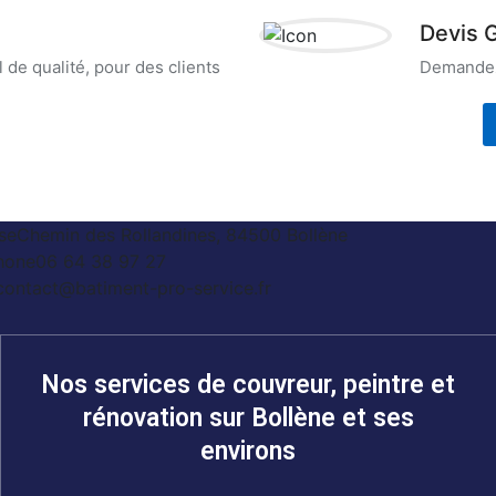
Devis G
l de qualité, pour des clients
Demandez 
se
Chemin des Rollandines, 84500 Bollène
hone
06 64 38 97 27
contact@batiment-pro-service.fr
Nos services de couvreur, peintre et
rénovation sur Bollène et ses
environs