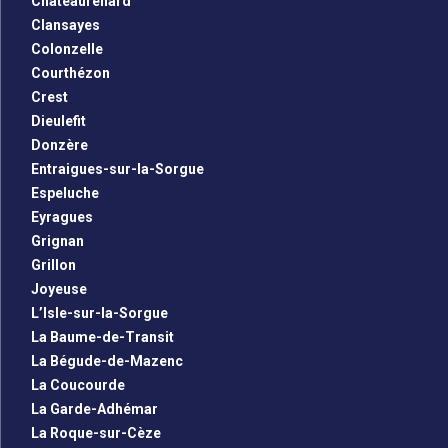
Châteaurenard
Clansayes
Colonzelle
Courthézon
Crest
Dieulefit
Donzère
Entraigues-sur-la-Sorgue
Espeluche
Eyragues
Grignan
Grillon
Joyeuse
L’Isle-sur-la-Sorgue
La Baume-de-Transit
La Bégude-de-Mazenc
La Coucourde
La Garde-Adhémar
La Roque-sur-Cèze