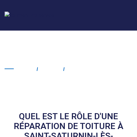
Réparation de toiture
Saint-Saturnin-lès-Avignon
Home
Service
Réparation De Toiture
Saint-Saturnin-Lès-Avignon
QUEL EST LE RÔLE D'UNE
RÉPARATION DE TOITURE À
SAINT-SATURNIN-LÈS-