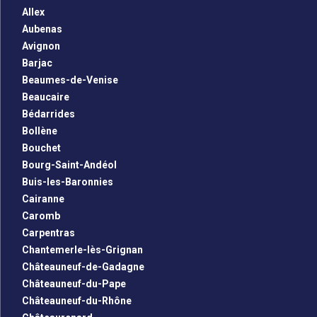
Allex
Aubenas
Avignon
Barjac
Beaumes-de-Venise
Beaucaire
Bédarrides
Bollène
Bouchet
Bourg-Saint-Andéol
Buis-les-Baronnies
Cairanne
Caromb
Carpentras
Chantemerle-lès-Grignan
Châteauneuf-de-Gadagne
Châteauneuf-du-Pape
Châteauneuf-du-Rhône