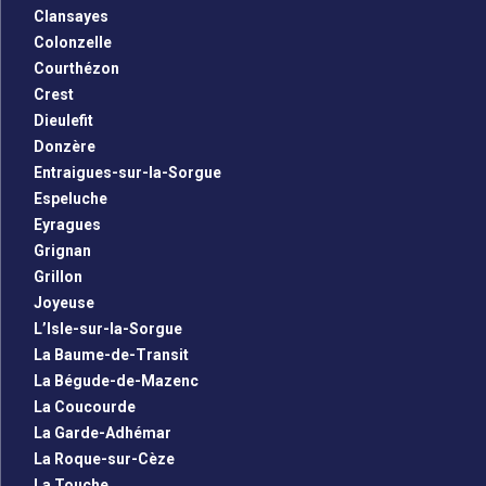
Clansayes
Colonzelle
Courthézon
Crest
Dieulefit
Donzère
Entraigues-sur-la-Sorgue
Espeluche
Eyragues
Grignan
Grillon
Joyeuse
L’Isle-sur-la-Sorgue
La Baume-de-Transit
La Bégude-de-Mazenc
La Coucourde
La Garde-Adhémar
La Roque-sur-Cèze
La Touche