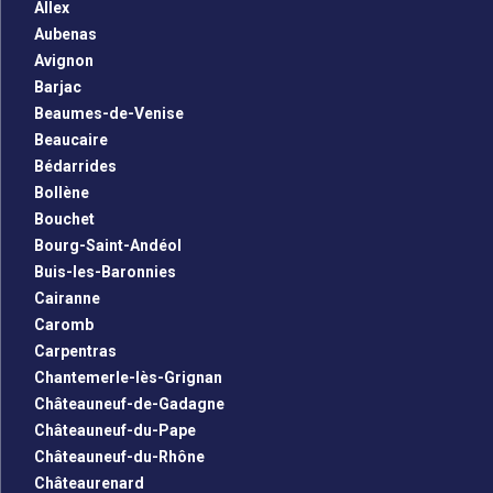
Allex
Aubenas
Avignon
Barjac
Beaumes-de-Venise
Beaucaire
Bédarrides
Bollène
Bouchet
Bourg-Saint-Andéol
Buis-les-Baronnies
Cairanne
Caromb
Carpentras
Chantemerle-lès-Grignan
Châteauneuf-de-Gadagne
Châteauneuf-du-Pape
Châteauneuf-du-Rhône
Châteaurenard