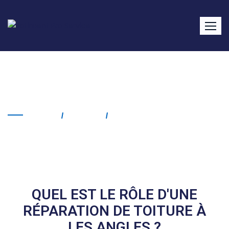
Réparation de toiture Les
Angles
Home
Service
Réparation De Toiture Les
Angles
QUEL EST LE RÔLE D'UNE
RÉPARATION DE TOITURE À
LES ANGLES ?