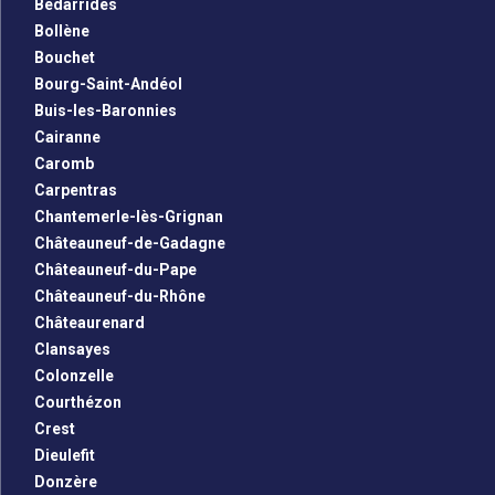
Bédarrides
Bollène
Bouchet
Bourg-Saint-Andéol
Buis-les-Baronnies
Cairanne
Caromb
Carpentras
Chantemerle-lès-Grignan
Châteauneuf-de-Gadagne
Châteauneuf-du-Pape
Châteauneuf-du-Rhône
Châteaurenard
Clansayes
Colonzelle
Courthézon
Crest
Dieulefit
Donzère