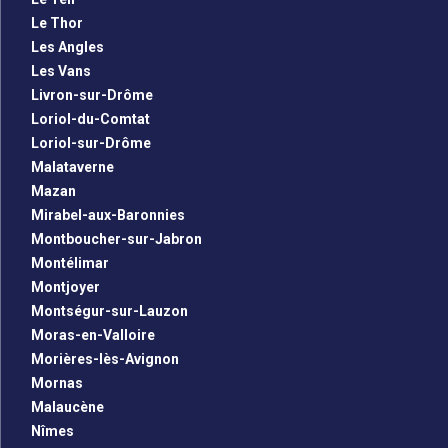
Le Thor
Les Angles
Les Vans
Livron-sur-Drôme
Loriol-du-Comtat
Loriol-sur-Drôme
Malataverne
Mazan
Mirabel-aux-Baronnies
Montboucher-sur-Jabron
Montélimar
Montjoyer
Montségur-sur-Lauzon
Moras-en-Valloire
Morières-lès-Avignon
Mornas
Malaucène
Nîmes