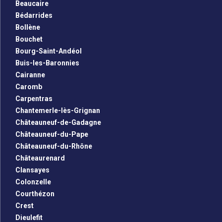
Beaucaire
Bédarrides
Bollène
Bouchet
Bourg-Saint-Andéol
Buis-les-Baronnies
Cairanne
Caromb
Carpentras
Chantemerle-lès-Grignan
Châteauneuf-de-Gadagne
Châteauneuf-du-Pape
Châteauneuf-du-Rhône
Châteaurenard
Clansayes
Colonzelle
Courthézon
Crest
Dieulefit