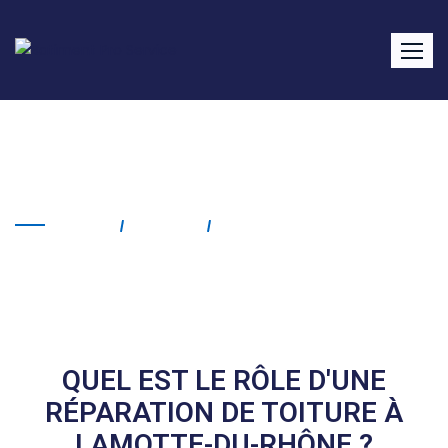
Réparation de toiture
Lamotte-du-Rhône
Home
Service
Réparation De Toiture
Lamotte-Du-Rhône
QUEL EST LE RÔLE D'UNE
RÉPARATION DE TOITURE À
LAMOTTE-DU-RHÔNE ?