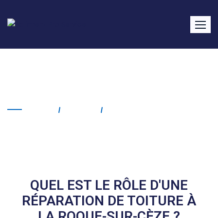
Réparation de toiture La
Roque-sur-Cèze
Home
Service
Réparation De Toiture La
Roque-Sur-Cèze
QUEL EST LE RÔLE D'UNE
RÉPARATION DE TOITURE À
LA ROQUE-SUR-CÈZE ?