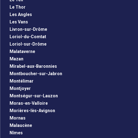
Le Thor
Les Angles
Les Vans
Livron-sur-Drôme
Loriol-du-Comtat
Loriol-sur-Drôme
Malataverne
Mazan
Mirabel-aux-Baronnies
Montboucher-sur-Jabron
Montélimar
Montjoyer
Montségur-sur-Lauzon
Moras-en-Valloire
Morières-lès-Avignon
Mornas
Malaucène
Nîmes