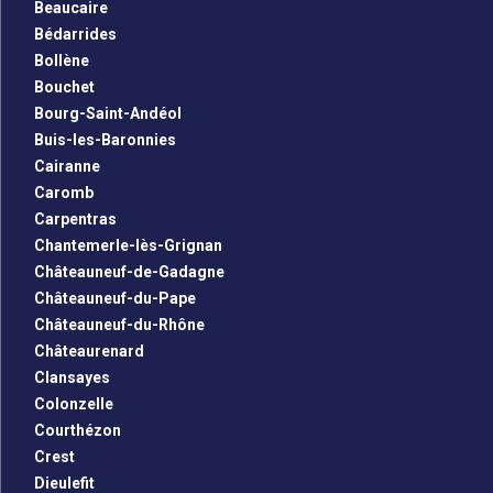
Beaucaire
Bédarrides
Bollène
Bouchet
Bourg-Saint-Andéol
Buis-les-Baronnies
Cairanne
Caromb
Carpentras
Chantemerle-lès-Grignan
Châteauneuf-de-Gadagne
Châteauneuf-du-Pape
Châteauneuf-du-Rhône
Châteaurenard
Clansayes
Colonzelle
Courthézon
Crest
Dieulefit