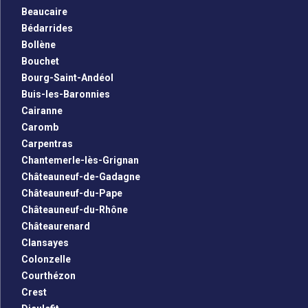
Beaucaire
Bédarrides
Bollène
Bouchet
Bourg-Saint-Andéol
Buis-les-Baronnies
Cairanne
Caromb
Carpentras
Chantemerle-lès-Grignan
Châteauneuf-de-Gadagne
Châteauneuf-du-Pape
Châteauneuf-du-Rhône
Châteaurenard
Clansayes
Colonzelle
Courthézon
Crest