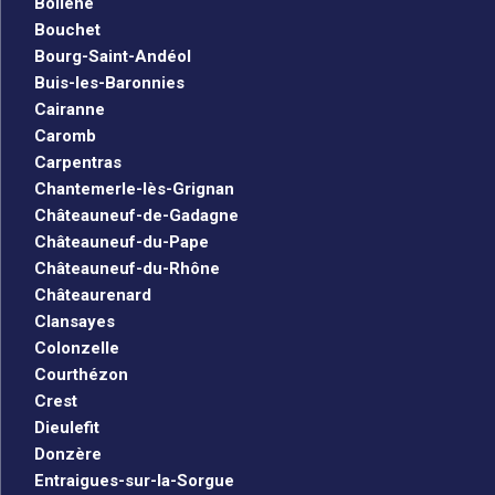
Bollène
Bouchet
Bourg-Saint-Andéol
Buis-les-Baronnies
Cairanne
Caromb
Carpentras
Chantemerle-lès-Grignan
Châteauneuf-de-Gadagne
Châteauneuf-du-Pape
Châteauneuf-du-Rhône
Châteaurenard
Clansayes
Colonzelle
Courthézon
Crest
Dieulefit
Donzère
Entraigues-sur-la-Sorgue