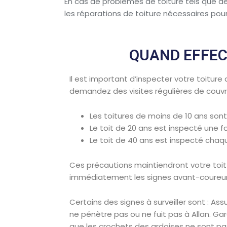
En cas de problèmes de toiture tels que de
les réparations de toiture nécessaires pour 
QUAND EFFEC
Il est important d’inspecter votre toiture
demandez des visites régulières de couvr
Les toitures de moins de 10 ans sont 
Le toit de 20 ans est inspecté une fo
Le toit de 40 ans est inspecté chaq
Ces précautions maintiendront votre toit
immédiatement les signes avant-coureur
Certains des signes à surveiller sont : Ass
ne pénètre pas ou ne fuit pas à Allan. Ga
que les crochets des ardoises ne sont pas