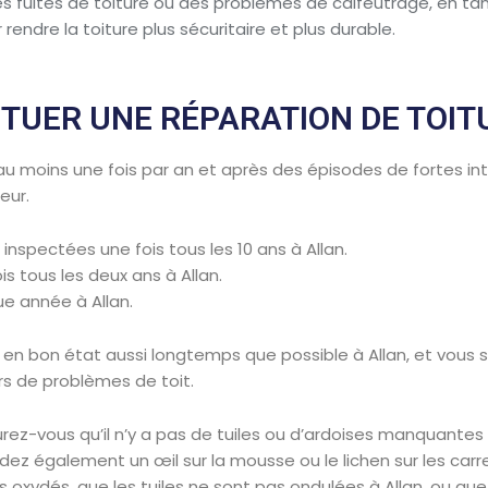
s fuites de toiture ou des problèmes de calfeutrage, en tan
rendre la toiture plus sécuritaire et plus durable.
TUER UNE RÉPARATION DE TOITU
 au moins une fois par an et après des épisodes de fortes int
eur.
inspectées une fois tous les 10 ans à Allan.
is tous les deux ans à Allan.
ue année à Allan.
 en bon état aussi longtemps que possible à Allan, et vous
s de problèmes de toit.
urez-vous qu’il n’y a pas de tuiles ou d’ardoises manquantes s
rdez également un œil sur la mousse ou le lichen sur les ca
 oxydés, que les tuiles ne sont pas ondulées à Allan, ou qu