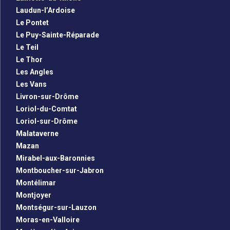
Laudun-l’Ardoise
Le Pontet
Le Puy-Sainte-Réparade
Le Teil
Le Thor
Les Angles
Les Vans
Livron-sur-Drôme
Loriol-du-Comtat
Loriol-sur-Drôme
Malataverne
Mazan
Mirabel-aux-Baronnies
Montboucher-sur-Jabron
Montélimar
Montjoyer
Montségur-sur-Lauzon
Moras-en-Valloire