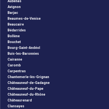
Aubenas
Avignon
Barjac
Beaumes-de-Venise
Beaucaire
Bédarrides
Bollène
Bouchet
Bourg-Saint-Andéol
Buis-les-Baronnies
Cairanne
Caromb
Carpentras
Chantemerle-lès-Grignan
Châteauneuf-de-Gadagne
Châteauneuf-du-Pape
Châteauneuf-du-Rhône
Châteaurenard
Clansayes