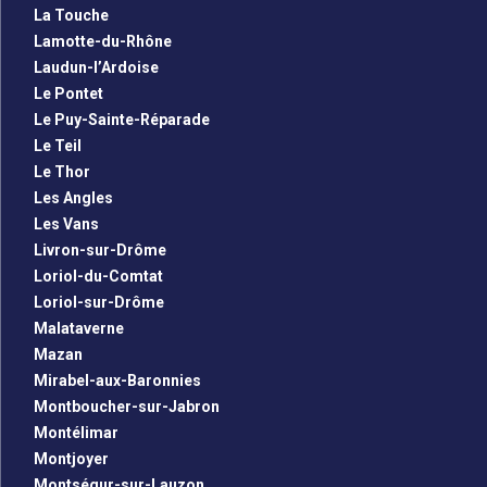
La Touche
Lamotte-du-Rhône
Laudun-l’Ardoise
Le Pontet
Le Puy-Sainte-Réparade
Le Teil
Le Thor
Les Angles
Les Vans
Livron-sur-Drôme
Loriol-du-Comtat
Loriol-sur-Drôme
Malataverne
Mazan
Mirabel-aux-Baronnies
Montboucher-sur-Jabron
Montélimar
Montjoyer
Montségur-sur-Lauzon