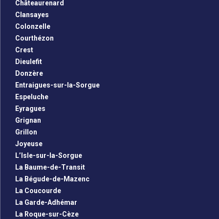
Châteaurenard
Clansayes
Colonzelle
Courthézon
Crest
Dieulefit
Donzère
Entraigues-sur-la-Sorgue
Espeluche
Eyragues
Grignan
Grillon
Joyeuse
L’Isle-sur-la-Sorgue
La Baume-de-Transit
La Bégude-de-Mazenc
La Coucourde
La Garde-Adhémar
La Roque-sur-Cèze