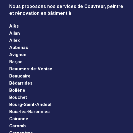
Nous proposons nos services de Couvreur, peintre
et rénovation en bâtiment à :
Alès
Allan
Allex
Aubenas
Avignon
Barjac
Beaumes-de-Venise
Beaucaire
Bédarrides
Bollène
Bouchet
Bourg-Saint-Andéol
Buis-les-Baronnies
Cairanne
Caromb
Carpentras