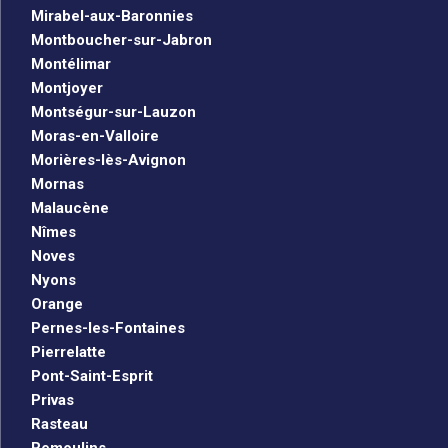
Mirabel-aux-Baronnies
Montboucher-sur-Jabron
Montélimar
Montjoyer
Montségur-sur-Lauzon
Moras-en-Valloire
Morières-lès-Avignon
Mornas
Malaucène
Nîmes
Noves
Nyons
Orange
Pernes-les-Fontaines
Pierrelatte
Pont-Saint-Esprit
Privas
Rasteau
Remoulins