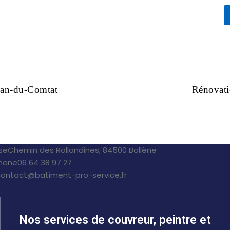
nan-du-Comtat
Rénovati
se
Chemin des Rollandines, 84500 Bollène
hone
06 64 38 97 27
contact@batiment-pro-service.fr
Nos services de couvreur, peintre et