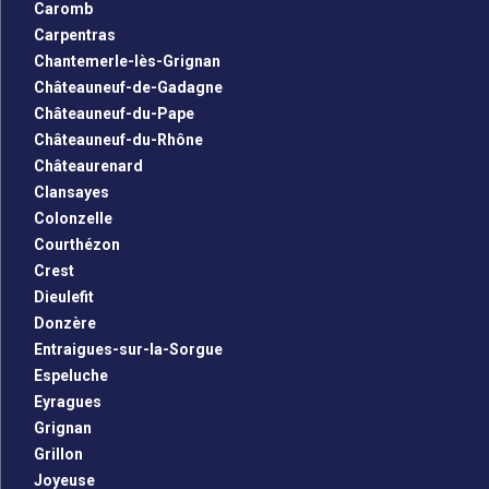
Caromb
Carpentras
Chantemerle-lès-Grignan
Châteauneuf-de-Gadagne
Châteauneuf-du-Pape
Châteauneuf-du-Rhône
Châteaurenard
Clansayes
Colonzelle
Courthézon
Crest
Dieulefit
Donzère
Entraigues-sur-la-Sorgue
Espeluche
Eyragues
Grignan
Grillon
Joyeuse