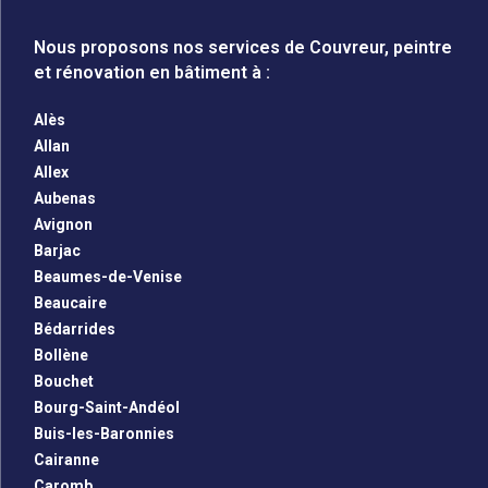
Nous proposons nos services de Couvreur, peintre
et rénovation en bâtiment à :
Alès
Allan
Allex
Aubenas
Avignon
Barjac
Beaumes-de-Venise
Beaucaire
Bédarrides
Bollène
Bouchet
Bourg-Saint-Andéol
Buis-les-Baronnies
Cairanne
Caromb