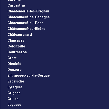
Carpentras
Chantemerle-lès-Grignan
Châteauneuf-de-Gadagne
Châteauneuf-du-Pape
Châteauneuf-du-Rhône
Châteaurenard
Clansayes
Colonzelle
Courthézon
Crest
Dieulefit
Donzère
Entraigues-sur-la-Sorgue
Espeluche
Eyragues
Grignan
Grillon
Joyeuse