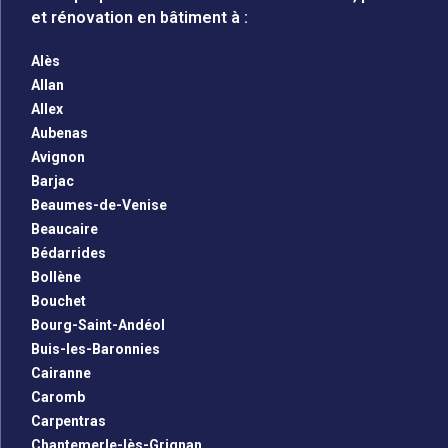
et rénovation en bâtiment à :
Alès
Allan
Allex
Aubenas
Avignon
Barjac
Beaumes-de-Venise
Beaucaire
Bédarrides
Bollène
Bouchet
Bourg-Saint-Andéol
Buis-les-Baronnies
Cairanne
Caromb
Carpentras
Chantemerle-lès-Grignan