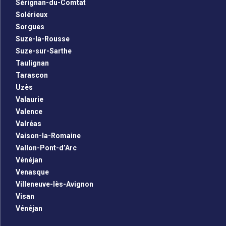
Sérignan-du-Comtat
Solérieux
Sorgues
Suze-la-Rousse
Suze-sur-Sarthe
Taulignan
Tarascon
Uzès
Valaurie
Valence
Valréas
Vaison-la-Romaine
Vallon-Pont-d’Arc
Vénéjan
Venasque
Villeneuve-lès-Avignon
Visan
Vénéjan