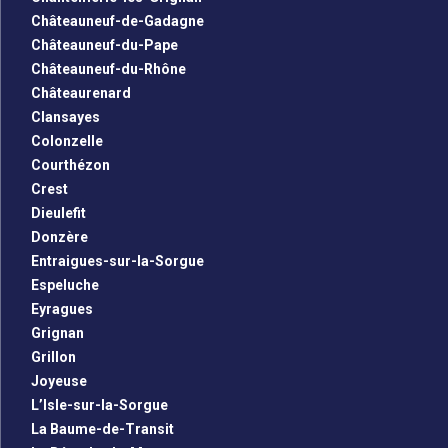
Châteauneuf-de-Gadagne
Châteauneuf-du-Pape
Châteauneuf-du-Rhône
Châteaurenard
Clansayes
Colonzelle
Courthézon
Crest
Dieulefit
Donzère
Entraigues-sur-la-Sorgue
Espeluche
Eyragues
Grignan
Grillon
Joyeuse
L’Isle-sur-la-Sorgue
La Baume-de-Transit