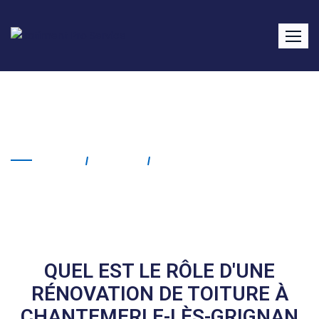
Rénovation de toiture
Chantemerle-lès-Grignan
Home
Service
Rénovation De Toiture
Chantemerle-Lès-Grignan
QUEL EST LE RÔLE D'UNE
RÉNOVATION DE TOITURE À
CHANTEMERLE-LÈS-GRIGNAN