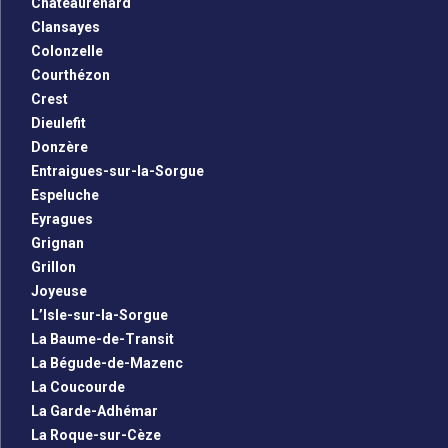
Châteaurenard
Clansayes
Colonzelle
Courthézon
Crest
Dieulefit
Donzère
Entraigues-sur-la-Sorgue
Espeluche
Eyragues
Grignan
Grillon
Joyeuse
L’Isle-sur-la-Sorgue
La Baume-de-Transit
La Bégude-de-Mazenc
La Coucourde
La Garde-Adhémar
La Roque-sur-Cèze