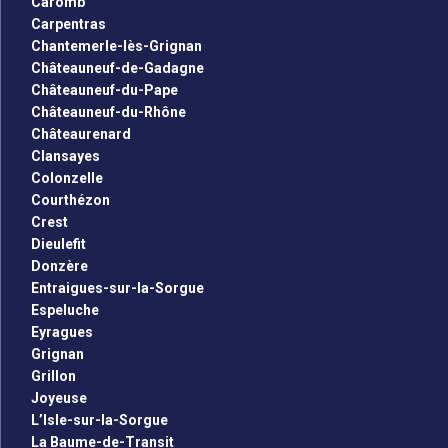
Caromb
Carpentras
Chantemerle-lès-Grignan
Châteauneuf-de-Gadagne
Châteauneuf-du-Pape
Châteauneuf-du-Rhône
Châteaurenard
Clansayes
Colonzelle
Courthézon
Crest
Dieulefit
Donzère
Entraigues-sur-la-Sorgue
Espeluche
Eyragues
Grignan
Grillon
Joyeuse
L’Isle-sur-la-Sorgue
La Baume-de-Transit