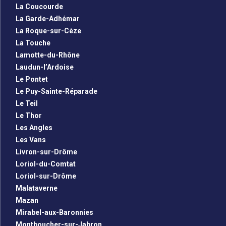
La Coucourde
La Garde-Adhémar
La Roque-sur-Cèze
La Touche
Lamotte-du-Rhône
Laudun-l’Ardoise
Le Pontet
Le Puy-Sainte-Réparade
Le Teil
Le Thor
Les Angles
Les Vans
Livron-sur-Drôme
Loriol-du-Comtat
Loriol-sur-Drôme
Malataverne
Mazan
Mirabel-aux-Baronnies
Montboucher-sur-Jabron