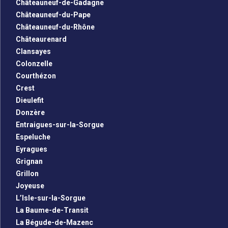
Châteauneuf-de-Gadagne
Châteauneuf-du-Pape
Châteauneuf-du-Rhône
Châteaurenard
Clansayes
Colonzelle
Courthézon
Crest
Dieulefit
Donzère
Entraigues-sur-la-Sorgue
Espeluche
Eyragues
Grignan
Grillon
Joyeuse
L’Isle-sur-la-Sorgue
La Baume-de-Transit
La Bégude-de-Mazenc