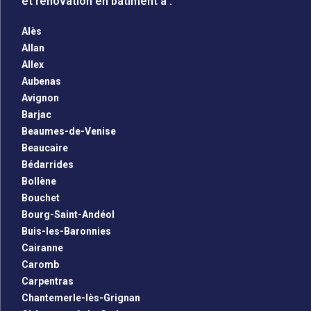
et rénovation en bâtiment à :
Alès
Allan
Allex
Aubenas
Avignon
Barjac
Beaumes-de-Venise
Beaucaire
Bédarrides
Bollène
Bouchet
Bourg-Saint-Andéol
Buis-les-Baronnies
Cairanne
Caromb
Carpentras
Chantemerle-lès-Grignan