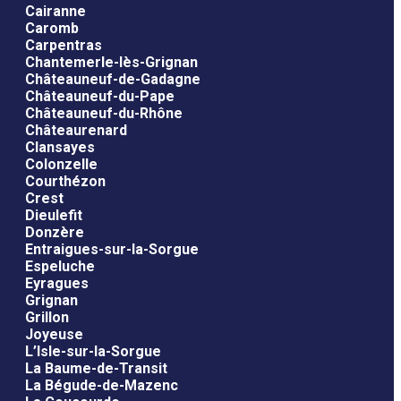
Cairanne
Caromb
Carpentras
Chantemerle-lès-Grignan
Châteauneuf-de-Gadagne
Châteauneuf-du-Pape
Châteauneuf-du-Rhône
Châteaurenard
Clansayes
Colonzelle
Courthézon
Crest
Dieulefit
Donzère
Entraigues-sur-la-Sorgue
Espeluche
Eyragues
Grignan
Grillon
Joyeuse
L’Isle-sur-la-Sorgue
La Baume-de-Transit
La Bégude-de-Mazenc