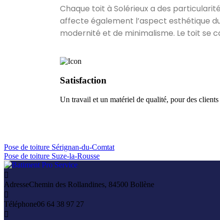
Chaque toit à Solérieux a des particularités
affecte également l’aspect esthétique du
modernité et de minimalisme. Le toit se ca
Satisfaction
Un travail et un matériel de qualité, pour des clients
Pose de toiture Sérignan-du-Comtat
Pose de toiture Suze-la-Rousse
Adresse
Chemin des Rollandines, 84500 Bollène
Téléphone
06 64 38 97 27