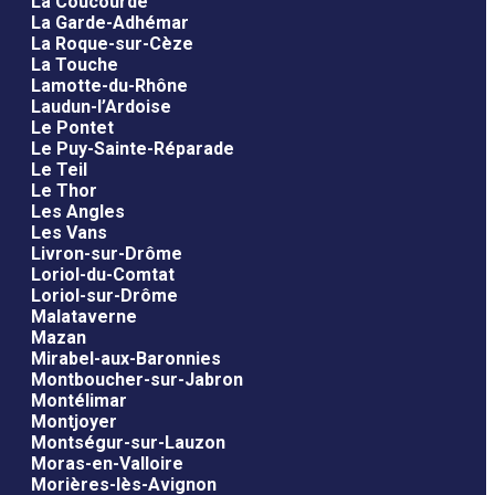
La Coucourde
La Garde-Adhémar
La Roque-sur-Cèze
La Touche
Lamotte-du-Rhône
Laudun-l’Ardoise
Le Pontet
Le Puy-Sainte-Réparade
Le Teil
Le Thor
Les Angles
Les Vans
Livron-sur-Drôme
Loriol-du-Comtat
Loriol-sur-Drôme
Malataverne
Mazan
Mirabel-aux-Baronnies
Montboucher-sur-Jabron
Montélimar
Montjoyer
Montségur-sur-Lauzon
Moras-en-Valloire
Morières-lès-Avignon