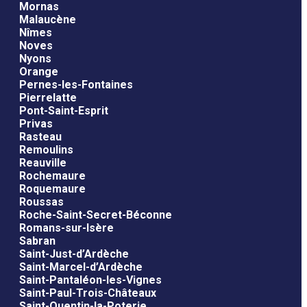
Mornas
Malaucène
Nîmes
Noves
Nyons
Orange
Pernes-les-Fontaines
Pierrelatte
Pont-Saint-Esprit
Privas
Rasteau
Remoulins
Reauville
Rochemaure
Roquemaure
Roussas
Roche-Saint-Secret-Béconne
Romans-sur-Isère
Sabran
Saint-Just-d’Ardèche
Saint-Marcel-d’Ardèche
Saint-Pantaléon-les-Vignes
Saint-Paul-Trois-Châteaux
Saint-Quentin-la-Poterie