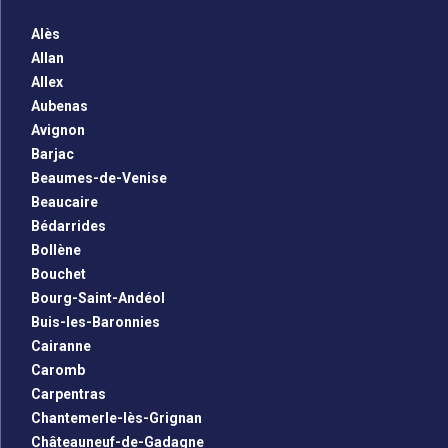
Alès
Allan
Allex
Aubenas
Avignon
Barjac
Beaumes-de-Venise
Beaucaire
Bédarrides
Bollène
Bouchet
Bourg-Saint-Andéol
Buis-les-Baronnies
Cairanne
Caromb
Carpentras
Chantemerle-lès-Grignan
Châteauneuf-de-Gadagne