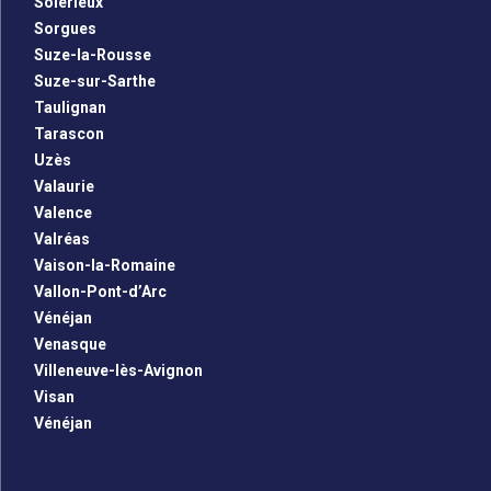
Solérieux
Sorgues
Suze-la-Rousse
Suze-sur-Sarthe
Taulignan
Tarascon
Uzès
Valaurie
Valence
Valréas
Vaison-la-Romaine
Vallon-Pont-d’Arc
Vénéjan
Venasque
Villeneuve-lès-Avignon
Visan
Vénéjan