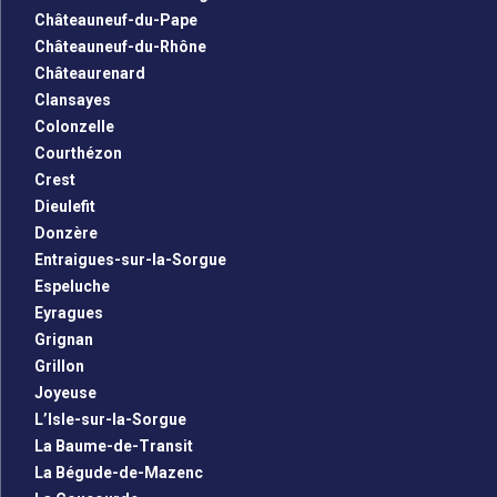
Châteauneuf-du-Pape
Châteauneuf-du-Rhône
Châteaurenard
Clansayes
Colonzelle
Courthézon
Crest
Dieulefit
Donzère
Entraigues-sur-la-Sorgue
Espeluche
Eyragues
Grignan
Grillon
Joyeuse
L’Isle-sur-la-Sorgue
La Baume-de-Transit
La Bégude-de-Mazenc