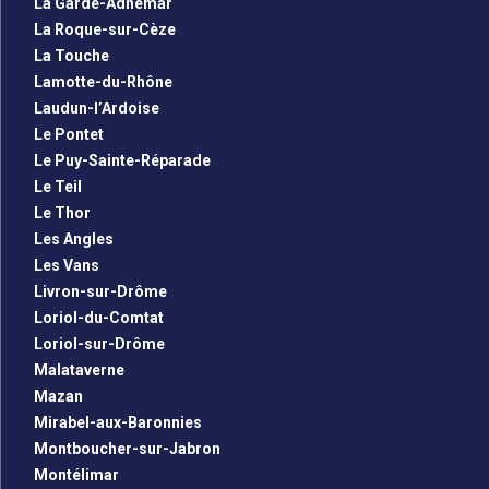
La Garde-Adhémar
La Roque-sur-Cèze
La Touche
Lamotte-du-Rhône
Laudun-l’Ardoise
Le Pontet
Le Puy-Sainte-Réparade
Le Teil
Le Thor
Les Angles
Les Vans
Livron-sur-Drôme
Loriol-du-Comtat
Loriol-sur-Drôme
Malataverne
Mazan
Mirabel-aux-Baronnies
Montboucher-sur-Jabron
Montélimar