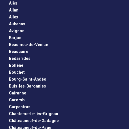
Alès
Allan
Allex
Aubenas
Avignon
Barjac
Beaumes-de-Venise
Beaucaire
Bédarrides
Bollène
Bouchet
Bourg-Saint-Andéol
Buis-les-Baronnies
Cairanne
Caromb
Carpentras
Chantemerle-lès-Grignan
Châteauneuf-de-Gadagne
Châteauneuf-du-Pape