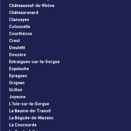
Châteauneuf-du-Rhône
Châteaurenard
Clansayes
Colonzelle
Courthézon
Crest
Dieulefit
Donzère
Entraigues-sur-la-Sorgue
Espeluche
Eyragues
Grignan
Grillon
Joyeuse
L’Isle-sur-la-Sorgue
La Baume-de-Transit
La Bégude-de-Mazenc
La Coucourde