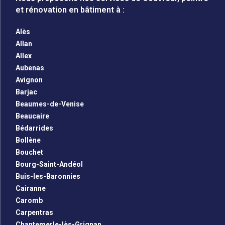
et rénovation en bâtiment à :
Alès
Allan
Allex
Aubenas
Avignon
Barjac
Beaumes-de-Venise
Beaucaire
Bédarrides
Bollène
Bouchet
Bourg-Saint-Andéol
Buis-les-Baronnies
Cairanne
Caromb
Carpentras
Chantemerle-lès-Grignan