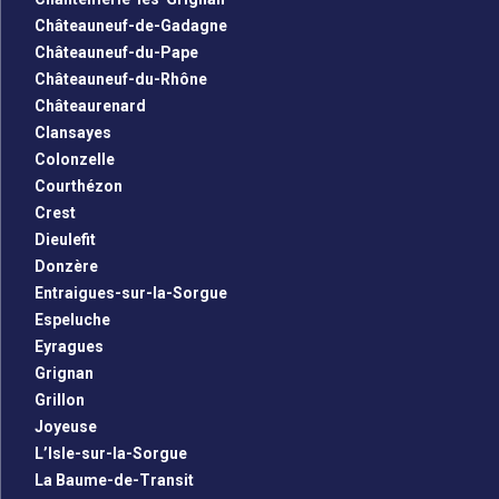
Châteauneuf-de-Gadagne
Châteauneuf-du-Pape
Châteauneuf-du-Rhône
Châteaurenard
Clansayes
Colonzelle
Courthézon
Crest
Dieulefit
Donzère
Entraigues-sur-la-Sorgue
Espeluche
Eyragues
Grignan
Grillon
Joyeuse
L’Isle-sur-la-Sorgue
La Baume-de-Transit