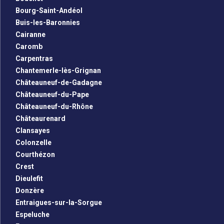
Bourg-Saint-Andéol
Buis-les-Baronnies
Cairanne
Caromb
Carpentras
Chantemerle-lès-Grignan
Châteauneuf-de-Gadagne
Châteauneuf-du-Pape
Châteauneuf-du-Rhône
Châteaurenard
Clansayes
Colonzelle
Courthézon
Crest
Dieulefit
Donzère
Entraigues-sur-la-Sorgue
Espeluche