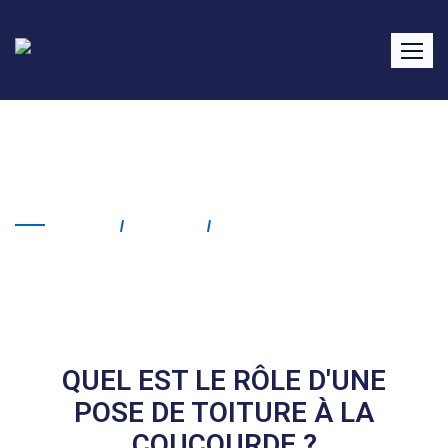
Pose de toiture La
Coucourde
Home
Service
Pose De Toiture La
Coucourde
QUEL EST LE RÔLE D'UNE
POSE DE TOITURE À LA
COUCOURDE ?