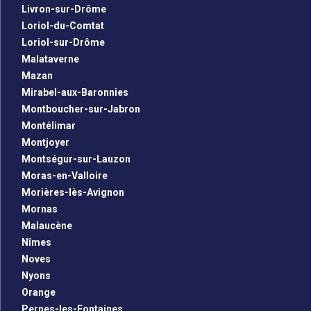
Livron-sur-Drôme
Loriol-du-Comtat
Loriol-sur-Drôme
Malataverne
Mazan
Mirabel-aux-Baronnies
Montboucher-sur-Jabron
Montélimar
Montjoyer
Montségur-sur-Lauzon
Moras-en-Valloire
Morières-lès-Avignon
Mornas
Malaucène
Nîmes
Noves
Nyons
Orange
Pernes-les-Fontaines